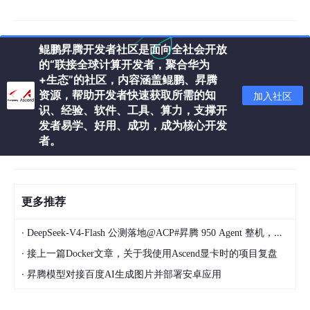
工具
所有来源
：华为/苹果/百度/阿里/DeepSeek等大厂开
源代码、明星开源项目、个人业余项目、公司内部祖
鲲鹏昇腾开发者社区是面向全社会开放
传代码
的“联接全球计算开发者，聚合华为
+生态”的社区，内容涵盖鲲鹏、昇腾
资源，帮助开发者快速获取所需的知
加入社区
不管是谁写的，不管是系统级还是业务级，不管是刚出门的
识、经验、软件、工具、算力，支撑开
新代码还是传了十几年的老代码，规则一视同仁。
发者易学、好用、成功，成为核心开发
者。
✅ 测试覆盖所有问题类型，从架构到数值
结构类
：整体架构缺陷、模块划分混乱、职责混杂、
更多推荐
硬编码散弹
函数类
：多职责混杂、逻辑重复、边界遗漏、异常处
·
DeepSeek‑V4‑Flash 公测落地@ACP#昇腾 950 Agent 整机，DP 重定时器 GSV6155 长距信号链路国产化机会解析
理缺失
·
接上一篇Docker文章，关于我使用Ascend显卡时的项目复盘
命令类
：成对命令缺失、超时熔断缺失、资源释放遗
·
昇腾模型对接百度AI生成图片并部署安卓应用
漏、缓存复用不清零
参数类
：无校验、无归一化、硬编码、类型不匹配