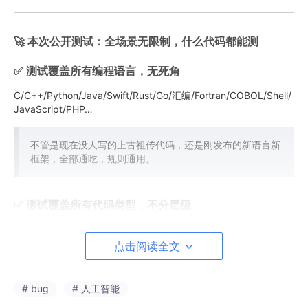
🚀 本次公开测试：全场景无限制，什么代码都能测
✅ 测试覆盖所有编程语言，无死角
C/C++/Python/Java/Swift/Rust/Go/汇编/Fortran/COBOL/Shell/
JavaScript/PHP…
不管是现在没人写的上古祖传代码，还是刚发布的新语言新
框架，全部通吃，规则通用。
✅ 测试覆盖所有代码类型，不分层级
底层级
：Linux/Windows内核代码、芯片算子、驱
点击阅读全文
动、固件、编译器
中间层
：推理框架、数据库、中间件、网络协议栈
# bug
# 人工智能
应用层
：后端服务、前端代码、APP业务逻辑、脚本