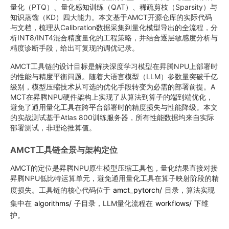
量化（PTQ）、量化感知训练（QAT）、稀疏剪枝（Sparsity）与
知识蒸馏（KD）四大能力。本文基于AMCT开源仓库的实际代码
与文档，梳理从Calibration数据采集到量化模型导出的全流程，分
析INT8/INT4混合精度量化的工程策略，并结合逐层敏感度分析与
精度诊断手段，给出可复现的调优记录。
AMCT工具链的设计目标是解决深度学习模型在昇腾NPU上部署时
的性能与精度平衡问题。随着大语言模型（LLM）参数量突破千亿
级别，模型压缩技术从可选的优化手段转变为必需的部署前提。A
MCT在昇腾NPU硬件架构上实现了从算法到算子的端到端优化，
避免了通用量化工具在跨平台部署时的精度损失与性能降级。本文
的实战测试基于Atlas 800训练服务器，所有性能数据均来自实际
部署测试，非理论推算值。
AMCT工具链全景与架构定位
AMCT的定位是昇腾NPU原生模型压缩工具包，量化结果直接对接
昇腾NPU低比特运算单元，避免通用量化工具在算子映射阶段的精
度损失。工具链的核心代码位于
amct_pytorch/
目录，算法实现
集中在
algorithms/
子目录，LLM量化流程在
workflows/
下维
护。