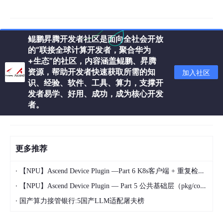
层。算法层实现各类量化与压缩算法；工作流程层将算法组装为可
执行的Pipeline，支持从Calibration到部署的全流程；算子层提供
昇腾NPU专用的自定义算子实现，通过Ascend C kernel直接调用
NPU加速单元。这种三层架构使AMCT能够同时支持研究级算法快
鲲鹏昇腾开发者社区是面向全社会开放
速原型与工业级部署性能优化。
的“联接全球计算开发者，聚合华为
+生态”的社区，内容涵盖鲲鹏、昇腾
AMCT与昇腾NPU的协同设计体现在算子映射阶段。通用量化工具
资源，帮助开发者快速获取所需的知
加入社区
（如TensorRT、ONNX Runtime）在量化后需通过图优化将量化
识、经验、软件、工具、算力，支撑开
算子映射至硬件加速单元，这一过程中可能因算子融合策略不同引
发者易学、好用、成功，成为核心开发
入额外精度损失。AMCT的量化算子与昇腾NPU的底层运算指令一
者。
一对应，量化参数（scale、zero_point）直接写入NPU的运算配
置寄存器，避免了中间表示层的转换误差。
四大核心能力解析
更多推荐
训练后量化（PTQ）
·
【NPU】Ascend Device Plugin —Part 6 K8s客户端 + 重复检测模块 超深度源码分析之一
PTQ是AMCT最常用的量化路径。核心流程为：准备校准数据集→
·
跑Calibration采集激活分布→搜索量化参数→导出量化模型。AMC
【NPU】Ascend Device Plugin — Part 5 公共基础层（pkg/common）超深度源码分析之二
T实现了Min-Max、AWQ、GPTQ、SmoothQuant等算法，适应
·
国产算力接管银行:5国产LLM适配屠夫榜
不同模型结构与精度要求。