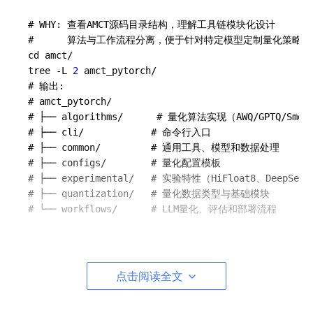
# WHY: 查看AMCT源码目录结构，理解工具链模块化设计

#      算法与工作流程分离，便于针对特定模型定制量化策略

cd amct/

tree -L 
2
 amct_pytorch/

# 输出:

# amct_pytorch/

# ├── algorithms/      # 量化算法实现（AWQ/GPTQ/Smoot
# ├── cli/            # 命令行入口

# ├── common/         # 通用工具、模型和数据处理

# ├── configs/        # 量化配置模板

# ├── experimental/   # 实验特性（HiFloat8、DeepSeek
# ├── quantization/   # 量化数据类型与基础模块

AMCT支持多精度全栈量化：INT8、INT4、MXFP8、MXFP4、Hi
Float8。其中HiFloat8是华为自研8-bit浮点格式，采用锥形精度加
点击阅读全文
大动态范围设计，在保持8-bit存储密度的同时扩展表示范围。
AMCT的工具链架构分为三个层次：算法层、工作流程层与算子