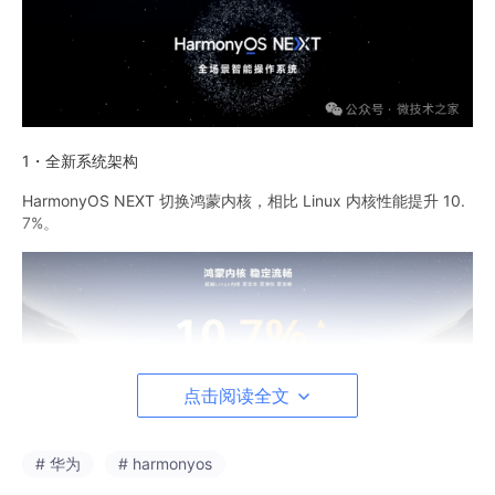
1・全新系统架构
HarmonyOS NEXT 切换鸿蒙内核，相比 Linux 内核性能提升 10.
7%。
点击阅读全文
华为 EROFS 文件系统也已经成为全球智能终端文件系统的事实标
准，对比 ext4 随机读取性能达 1.2-3 倍，可节约 2GB 存储空间。
# 华为
# harmonyos