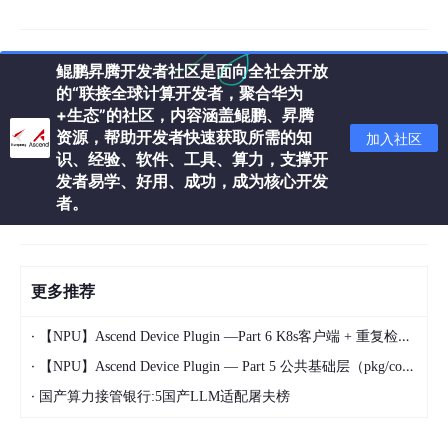
鲲鹏昇腾开发者社区是面向全社会开放
的“联接全球计算开发者，聚合华为
+生态”的社区，内容涵盖鲲鹏、昇腾
资源，帮助开发者快速获取所需的知
加入社区
ArkData 将华为高斯数据库首次带到端侧，KV 读写性能超 iOS 20
识、经验、软件、工具、算力，支撑开
倍。
发者易学、好用、成功，成为核心开发
者。
更多推荐
·
【NPU】Ascend Device Plugin —Part 6 K8s客户端 + 重复检测模块 超深度源码分析之一
·
【NPU】Ascend Device Plugin — Part 5 公共基础层（pkg/common）超深度源码分析之二
鸿蒙还支持多种语言开发：
·
国产算力接管银行:5国产LLM适配屠夫榜
招商银行 App 使用 ArkTS 语言开发、方舟编译器编译，高德地图