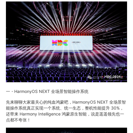
一・HarmonyOS NEXT 全场景智能操作系统
先来聊聊大家最关心的纯血鸿蒙吧，HarmonyOS NEXT 全场景智
能操作系统真正实现一个系统、统一生态，整机性能提升 30%，
还带来 Harmony Intelligence 鸿蒙原生智能，说是遥遥领先也一
点都不夸张！