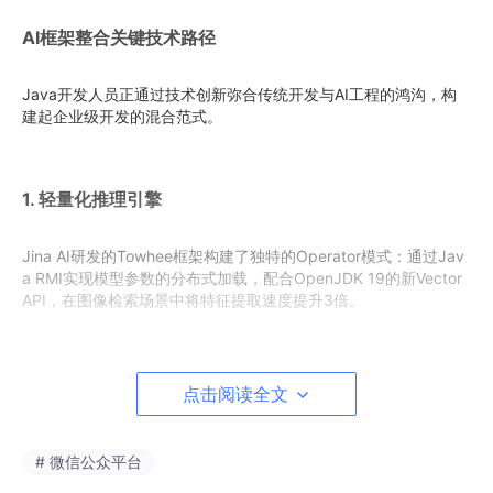
AI框架整合关键技术路径
Java开发人员正通过技术创新弥合传统开发与AI工程的鸿沟，构
建起企业级开发的混合范式。
1. 轻量化推理引擎
Jina AI研发的Towhee框架构建了独特的Operator模式：通过Jav
a RMI实现模型参数的分布式加载，配合OpenJDK 19的新Vector
API，在图像检索场景中将特征提取速度提升3倍。
2. 跨平台通信优化
点击阅读全文
ALTS协议通过Java NIO实现的零拷贝通信机制，成功突破Python
框架TCP传输的200ms平均延迟。在BERT模型服务链路实测中，
# 微信公众平台
Java/Go混合部署架构使P99延迟稳定在87ms以内。