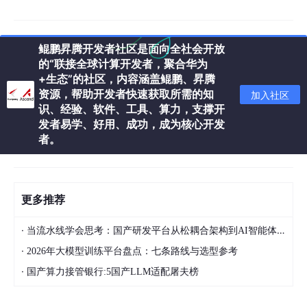
性能优化三维体系
鲲鹏昇腾开发者社区是面向全社会开放
的“联接全球计算开发者，聚合华为
+生态”的社区，内容涵盖鲲鹏、昇腾
构建Java-AI系统需遵循三级优化体系：JVM参数调优→算法策略
资源，帮助开发者快速获取所需的知
加入社区
优化→基础设施升级的协同迭代。
识、经验、软件、工具、算力，支撑开
发者易学、好用、成功，成为核心开发
者。
1. 堆外内存管理
通过Java的内存映射文件（MappedByteBuffer）结合Rocm异构
计算，智谱AI团队在GPU模型推理过程中减少了35%的CPU-GPU
更多推荐
数据交换时延。
·
当流水线学会思考：国产研发平台从松耦合架构到AI智能体的进化解剖
·
2026年大模型训练平台盘点：七条路线与选型参考
2. 向量化改造
·
国产算力接管银行:5国产LLM适配屠夫榜
Vector pipeline技术通过Java流式计算框架Flink的TypeSerializer